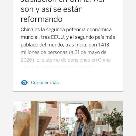
son y así se están
reformando
China es la segunda potencia económica
mundial, tras EEUU, y el segundo país más
poblado del mundo, tras India, con 1.413
millones de personas (a 31 de mayo de
2026). El sistema de pensiones en China
está estructurado en tres pilares
principales, que combinan pensiones
Conocer más
públicas y prestaciones privadas
complementarias, que buscan
proporcionar una cobertura de ingresos
adecuados para las personas jubiladas.
Pensión Pública en China (Pilar 1) El
Seguro Básico de Vejez-SBV (养老保险,
*yǎnglǎo bǎoxiǎn) es el sistema
obligatorio, dirigido a los trabajadores por