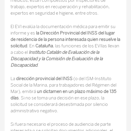
médicos, están compuestos por inspectores de
trabajo, expertos en recuperación y rehabilitación,
expertos en seguridad e higiene, entre otros.
El EVI evalúa la documentación médica para emitir su
informe y es
la Dirección Provincial del INSS del lugar
de residencia de la persona interesada quien resuelve la
solicitud
. En
Cataluña
, las funciones de los EVIlas llevan
a cabo el
Instituto Catalán de Evaluación de la
Discapacidad y la Comisión de Evaluación de la
Discapacidad
.
La
dirección provincial del
INSS
(o del ISM-Instituto
Social de la Marina, para trabajadores del Régimen del
Mar), emitirá
un dictamen en un plazo máximo de 135
días
. Si no se toma una decisión en ese plazo, la
solicitud se considerará desestimada por silencio
administrativo negativo.
Si fuera necesario el proceso de audiencia de parte
interesada o se solicitan documentos adicionales, el