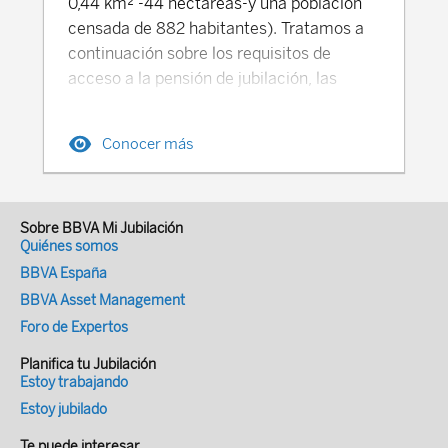
aproximadamente el 38.70% Este tipo
0,44 km² -44 hectáreas-y una población
por vínculo conyugal o de parentesco por
total se desglosa de la siguiente manera
censada de 882 habitantes). Tratamos a
consanguinidad, afinidad o adopción,
entre empleador y trabajador (2025-
continuación sobre los requisitos de
hasta el segundo grado. Que su
2026): Concepto % Cotización Empresa
acceso a la pensión de jubilación, las
participación en el capital social sea igual
% Cotización Trabajador Pensión
reglas de cálculo de las pensiones, así
o superior a la tercera parte del mismo
(Jubilación) Aprox. 16% 8% Salud y
como los importantes retos y
(33%). Que su participación en el capital
Conocer más
Maternidad 6-10% 2% Desempleo 0.5%
desequilibrios financieros que enfrenta el
social sea igual o superior a la cuarta
0.5% Accidentes Laborales 0.2-1.9% 0%
Sistema de Pensiones de Vaticano.
parte del mismo (25%), siempre que se
TOTAL 28.20% 10.50% (*) (*) Deducido
Requisitos y reglas de cálculo de las
tengan atribuidas funciones de dirección y
del salario bruto mensual A los
pensiones de jubilación del Vaticano El
Sobre BBVA Mi Jubilación
gerencia de la sociedad. Diferencias entre
Quiénes somos
trabajadores autónomos, rurales o
sistema previsional vaticano, gestionado a
autónomos societarios y autónomos
BBVA España
migrantes (灵活就业人员, *línghuó jiùyè
través del Fondo di Pensioni, cubre a una
personas físicas Los autónomos
BBVA Asset Management
rényuán) se les aplica un tipo de
fuerza laboral de aproximadamente 5.000
societarios han constituido una sociedad
Foro de Expertos
cotización del 20%, de los cuales un 8%
empleados, que incluye tanto a personal
mercantil que canaliza su actividad y
va a su cuenta personal y el 12% restante
eclesiástico y religioso como a los
cumplen, al mismo tiempo, con una serie
Planifica tu Jubilación
a la cuenta común del sistema. Edad de
trabajadores laicos. El sistema de
Estoy trabajando
de requisitos que les obligan a darse de
jubilación en China: en fase de incremento
pensiones del Vaticano es,
Estoy jubilado
alta en el RETA. El autónomo societario, al
La edad legal de jubilación en China varía
predominantemente, un sistema de
actuar a través de una sociedad mercantil
Te puede interesar