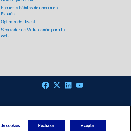
Guía de jubilación
Encuesta hábitos de ahorro en
España
Optimizador fiscal
Simulador de Mi Jubilación para tu
web
 de cookies
Rechazar
Aceptar