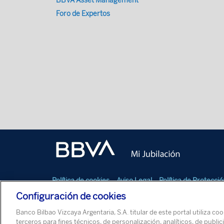
BBVA Asset Management
Foro de Expertos
Política de cookies
Aviso Legal
Política de Protecci
Configuración de cookies
© Banco Bilbao Vizcaya Argentaria, S.A. 2026
Banco Bilbao Vizcaya Argentaria, S.A. titular de este portal utiliza co
terceros para fines técnicos, de personalización, analíticos, de pub