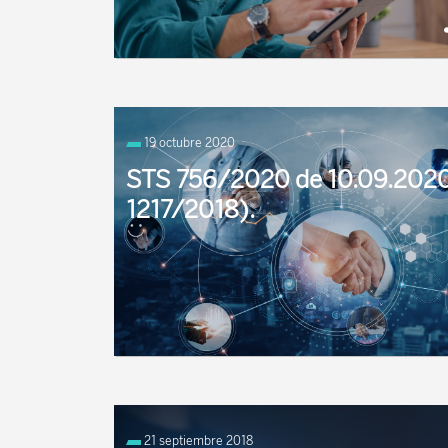
¿Qué es la pensión de orfandad y quién tiene
derecho? La pensión de orfandad es, junto con
19 octubre 2020
...
STS 756/2020 de 10.09.2020 
1217/2018).
La cuestión que se suscita en este caso consis
persona que tenía reconocida una pensión no c
21 septiembre 2018