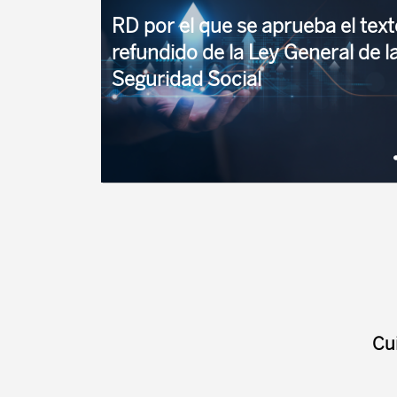
puede compatibilizar su percepción con una ...
RD por el que se aprueba el text
refundido de la Ley General de l
Seguridad Social
La Ley General de la Seguridad Social regula
todo el sistema de Seguridad Social española. 
Título I contiene las normas generales, el Título 
regula el ...
Cu