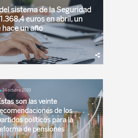
del sistema de la Seguridad
1.368,4 euros en abril, un
 hace un año
do 10.476.332 pensiones a cerca de 9,5
ómina de abril, que asciende a 14.336,2
24 octubre 2020
stas son las veinte
recomendaciones de los
artidos políticos para la
reforma de pensiones