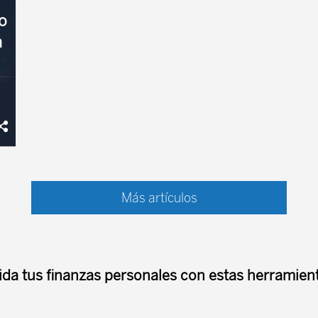
o
a
El
Más artículos
II
ida tus finanzas personales con estas herramient