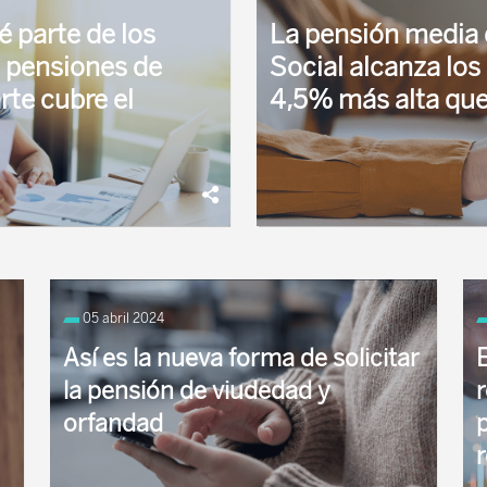
é parte de los
La pensión media 
s pensiones de
Social alcanza los 
rte cubre el
4,5% más alta que
 la incapacidad permanente
La Seguridad Social ha abona
familia, ...
millones de personas en la n
05 abril 2024
millones de euros.
Así es la nueva forma de solicitar
E
la pensión de viudedad y
orfandad
p