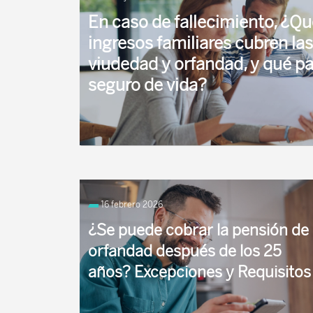
En caso de fallecimiento, ¿Qu
ingresos familiares cubren la
viudedad y orfandad, y qué pa
seguro de vida?
En el caso de que acontezca el fallecimiento o
del cabeza de familia o de uno de los cabezas de 
16 febrero 2026
¿Se puede cobrar la pensión de
orfandad después de los 25
años? Excepciones y Requisitos