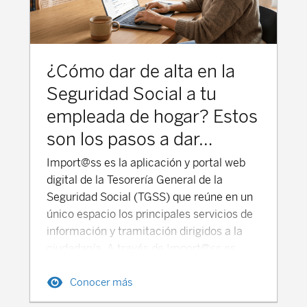
¿Cómo dar de alta en la
Seguridad Social a tu
empleada de hogar? Estos
son los pasos a dar…
Import@ss es la aplicación y portal web
digital de la Tesorería General de la
Seguridad Social (TGSS) que reúne en un
único espacio los principales servicios de
información y tramitación dirigidos a la
ciudadanía. A través de Import@ss es
posible consultar informes y certificados,
Conocer más
como la vida laboral, las bases de
cotización o el número de la Seguridad