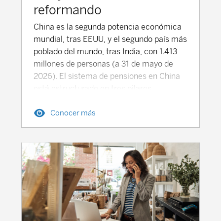
reformando
China es la segunda potencia económica
mundial, tras EEUU, y el segundo país más
poblado del mundo, tras India, con 1.413
millones de personas (a 31 de mayo de
2026). El sistema de pensiones en China
está estructurado en tres pilares
principales, que combinan pensiones
Conocer más
públicas y prestaciones privadas
complementarias, que buscan
proporcionar una cobertura de ingresos
adecuados para las personas jubiladas.
Pensión Pública en China (Pilar 1) El
Seguro Básico de Vejez-SBV (养老保险,
*yǎnglǎo bǎoxiǎn) es el sistema
obligatorio, dirigido a los trabajadores por
cuenta ajena urbanos y rurales, y también