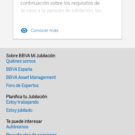
entre empleador y trabajador (2025-
continuación sobre los requisitos de
hasta el segundo grado. Que su
2026): Concepto % Cotización Empresa
acceso a la pensión de jubilación, las
participación en el capital social sea igual
% Cotización Trabajador Pensión
reglas de cálculo de las pensiones, así
o superior a la tercera parte del mismo
(Jubilación) Aprox. 16% 8% Salud y
como los importantes retos y
(33%). Que su participación en el capital
Conocer más
Maternidad 6-10% 2% Desempleo 0.5%
desequilibrios financieros que enfrenta el
social sea igual o superior a la cuarta
0.5% Accidentes Laborales 0.2-1.9% 0%
Sistema de Pensiones de Vaticano.
parte del mismo (25%), siempre que se
TOTAL 28.20% 10.50% (*) (*) Deducido
Requisitos y reglas de cálculo de las
tengan atribuidas funciones de dirección y
del salario bruto mensual A los
pensiones de jubilación del Vaticano El
Sobre BBVA Mi Jubilación
gerencia de la sociedad. Diferencias entre
Quiénes somos
trabajadores autónomos, rurales o
sistema previsional vaticano, gestionado a
autónomos societarios y autónomos
BBVA España
migrantes (灵活就业人员, *línghuó jiùyè
través del Fondo di Pensioni, cubre a una
personas físicas Los autónomos
BBVA Asset Management
rényuán) se les aplica un tipo de
fuerza laboral de aproximadamente 5.000
societarios han constituido una sociedad
Foro de Expertos
cotización del 20%, de los cuales un 8%
empleados, que incluye tanto a personal
mercantil que canaliza su actividad y
va a su cuenta personal y el 12% restante
eclesiástico y religioso como a los
cumplen, al mismo tiempo, con una serie
Planifica tu Jubilación
a la cuenta común del sistema. Edad de
trabajadores laicos. El sistema de
Estoy trabajando
de requisitos que les obligan a darse de
jubilación en China: en fase de incremento
pensiones del Vaticano es,
Estoy jubilado
alta en el RETA. El autónomo societario, al
La edad legal de jubilación en China varía
predominantemente, un sistema de
actuar a través de una sociedad mercantil
Te puede interesar
según el género y el tipo de empleo. Hasta
reparto financiado colectivamente. Sin
con personalidad jurídica, ve limitada su
Autónomos
2025 la edad de jubilación era 60 años
embargo, con la actual crisis que le afecta
responsabilidad patrimonial por las