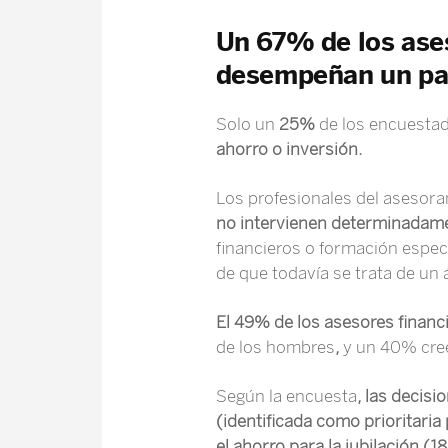
Un 67% de los ases
desempeñan un pape
Solo un
25%
de los encuesta
ahorro o inversión.
Los profesionales del asesor
no intervienen determinadamen
financieros o formación especí
de que todavía se trata de u
El 49% de los asesores financ
de los hombres
,
y un 40% cre
Según la encuesta
, las decis
(identificada como prioritaria
el ahorro para la jubilación (1