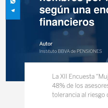
según una en
financieros
Autor
Instituto BBVA de PENSIONES
La XII Encuesta “Mu
48% de los asesores
tolerancia al riesgo