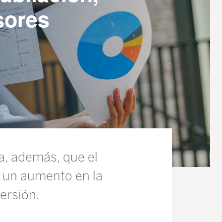
sores
a, además, que el
o un aumento en la
versión.