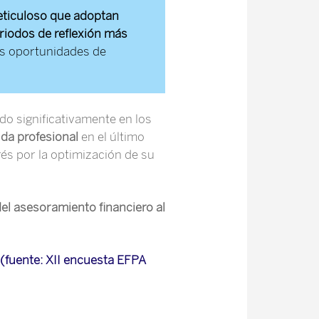
ticuloso que adoptan
riodos de reflexión más
s oportunidades de
do significativamente en los
da profesional
en el último
rés por la optimización de su
del asesoramiento financiero al
 (fuente: XII encuesta EFPA