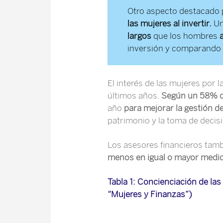
Otro aspecto destacado 
las mujeres al invertir.
Un
largos
que los hombres
inversión y comparando d
El interés de las mujeres por l
últimos años.
Según un 58% d
año
para mejorar la gestión d
patrimonio y la toma de deci
Los asesores financieros tam
menos en igual o mayor medi
Tabla 1: Concienciación de las
“Mujeres y Finanzas”)