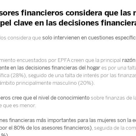
ores financieros considera que las 
l clave en las decisiones financier
dos considera que
solo intervienen en cuestiones específ
amiento encuestados por EPFA creen que la principal
razón
te en las decisiones financieras
del hogar
es por una fal
fica (28%), seguido de una falta de interés por las finan
n ámbito principalmente masculino (20%).
ieros cree que el nivel de conocimiento
sobre finanzas de l
e que es menor.
iones financieras más importantes para las mujeres son la e
 por el 80% de los asesores financieros)
, seguida de la co
8 %).