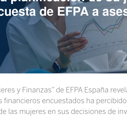
cuesta de EFPA a ase
jeres y Finanzas” de EFPA España revel
 financieros encuestados ha percibid
 de las mujeres en sus decisiones de in