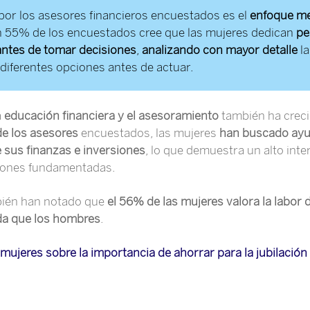
por los asesores financieros encuestados es el
enfoque me
 55% de los encuestados cree que las mujeres dedican
pe
antes de tomar decisiones
,
analizando con mayor detalle
la
iferentes opciones antes de actuar.
a
educación financiera y el asesoramiento
también ha creci
e los asesores
encuestados, las mujeres
han buscado ayu
e sus finanzas e inversiones
, lo que demuestra un alto inte
siones fundamentadas.
bién han notado que
el 56% de las mujeres valora la labor 
da que los hombres
.
 mujeres sobre la importancia de ahorrar para la jubilación