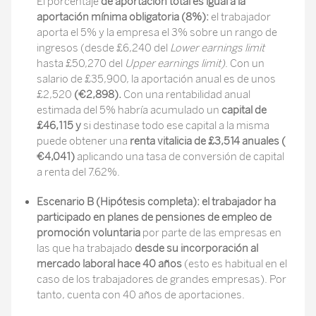
El porcentaje
de aportación total es igual a la
aportación mínima obligatoria (8%):
el trabajador
aporta el 5% y la empresa el 3% sobre un rango de
ingresos (desde £6,240 del
Lower earnings limit
hasta £50,270 del
Upper earnings limit)
. Con un
salario de £35,900, la aportación anual es de unos
£2,520
(€2,898).
Con una rentabilidad anual
estimada del 5% habría acumulado un
capital de
£46,115 y
si destinase todo ese capital a la misma
puede obtener una
renta vitalicia de £3,514 anuales (
€4,041)
aplicando una tasa de conversión de capital
a renta del 7.62%.
Escenario B (Hipótesis completa): el trabajador ha
participado en planes de pensiones de empleo de
promoción voluntaria
por parte de las empresas en
las que ha trabajado
desde su incorporación al
mercado laboral hace 40 años
(esto es habitual en el
caso de los trabajadores de grandes empresas). Por
tanto, cuenta con 40 años de aportaciones.