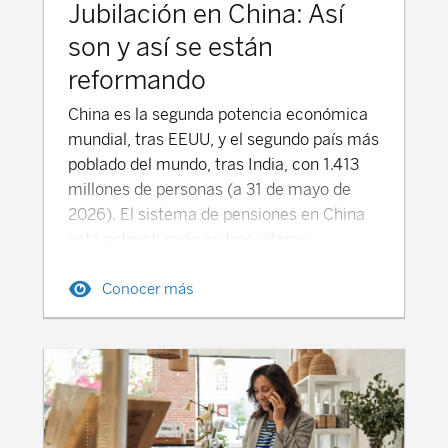
Jubilación en China: Así
son y así se están
reformando
China es la segunda potencia económica
mundial, tras EEUU, y el segundo país más
poblado del mundo, tras India, con 1.413
millones de personas (a 31 de mayo de
2026). El sistema de pensiones en China
está estructurado en tres pilares
principales, que combinan pensiones
Conocer más
públicas y prestaciones privadas
complementarias, que buscan
proporcionar una cobertura de ingresos
adecuados para las personas jubiladas.
Pensión Pública en China (Pilar 1) El
Seguro Básico de Vejez-SBV (养老保险,
*yǎnglǎo bǎoxiǎn) es el sistema