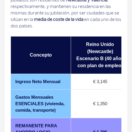
jubilados son residentes de
Newcastle y Valencia
,
respectivamente, y mantienen su residencia en las
mismas durante su jubilación, por ser ciudades que se
sitúan en la
media de coste de la vida
en cada uno de los
dos países.
Reino Unido
(Newcastle)
Concepto
Escenario B (40 años
con plan de empleo)
Ingreso Neto Mensual
€ 3,145
Gastos Mensuales
ESENCIALES (vivienda,
€ 1,350
comida, transporte)
REMANENTE PARA