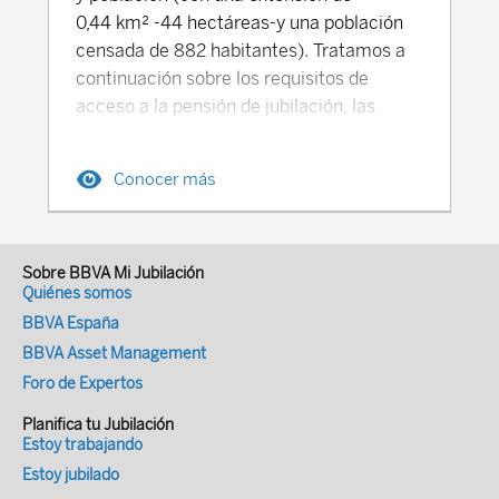
conviva, y a quienes se encuentre unido
aproximadamente el 38.70% Este tipo
0,44 km² -44 hectáreas-y una población
por vínculo conyugal o de parentesco por
total se desglosa de la siguiente manera
censada de 882 habitantes). Tratamos a
consanguinidad, afinidad o adopción,
entre empleador y trabajador (2025-
continuación sobre los requisitos de
hasta el segundo grado. Que su
2026): Concepto % Cotización Empresa
acceso a la pensión de jubilación, las
participación en el capital social sea igual
% Cotización Trabajador Pensión
reglas de cálculo de las pensiones, así
o superior a la tercera parte del mismo
(Jubilación) Aprox. 16% 8% Salud y
como los importantes retos y
(33%). Que su participación en el capital
Conocer más
Maternidad 6-10% 2% Desempleo 0.5%
desequilibrios financieros que enfrenta el
social sea igual o superior a la cuarta
0.5% Accidentes Laborales 0.2-1.9% 0%
Sistema de Pensiones de Vaticano.
parte del mismo (25%), siempre que se
TOTAL 28.20% 10.50% (*) (*) Deducido
Requisitos y reglas de cálculo de las
tengan atribuidas funciones de dirección y
del salario bruto mensual A los
pensiones de jubilación del Vaticano El
Sobre BBVA Mi Jubilación
gerencia de la sociedad. Diferencias entre
Quiénes somos
trabajadores autónomos, rurales o
sistema previsional vaticano, gestionado a
autónomos societarios y autónomos
BBVA España
migrantes (灵活就业人员, *línghuó jiùyè
través del Fondo di Pensioni, cubre a una
personas físicas Los autónomos
BBVA Asset Management
rényuán) se les aplica un tipo de
fuerza laboral de aproximadamente 5.000
societarios han constituido una sociedad
Foro de Expertos
cotización del 20%, de los cuales un 8%
empleados, que incluye tanto a personal
mercantil que canaliza su actividad y
va a su cuenta personal y el 12% restante
eclesiástico y religioso como a los
cumplen, al mismo tiempo, con una serie
Planifica tu Jubilación
a la cuenta común del sistema. Edad de
trabajadores laicos. El sistema de
Estoy trabajando
de requisitos que les obligan a darse de
jubilación en China: en fase de incremento
pensiones del Vaticano es,
Estoy jubilado
alta en el RETA. El autónomo societario, al
La edad legal de jubilación en China varía
predominantemente, un sistema de