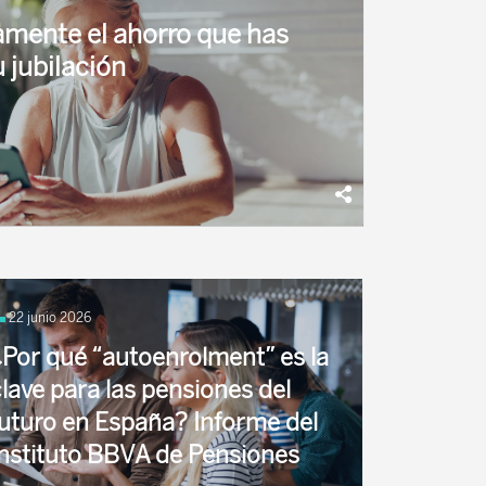
mente el ahorro que has
 jubilación
n, donde el objetivo es hacer crecer la riqueza
se enfoca en retirar nuestros ahorros para
22 junio 2026
¿Por qué “autoenrolment” es la
clave para las pensiones del
futuro en España? Informe del
Instituto BBVA de Pensiones