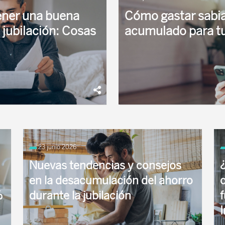
ener una buena
Cómo gastar sabia
 jubilación: Cosas
acumulado para tu
lance. Miras atrás y ves el
A diferencia de la acumulació
bién empiezas ...
personal, la desacumulación 
23 junio 2026
garantizar ...
Nuevas tendencias y consejos
en la desacumulación del ahorro
%
durante la jubilación