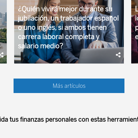
¿Quién vivirá mejor durante su
jubilación, un trabajador español
l
o uno inglés, si ambos tienen
carrera laboral completa y
salario medio?
Evitamos comparar los casos de personas que
E
cambian su residencia a otro país cuando llega
g
Más artículos
su retiro, buscando países de alta calidad de
g
vida ...
s
ida tus finanzas personales con estas herramient