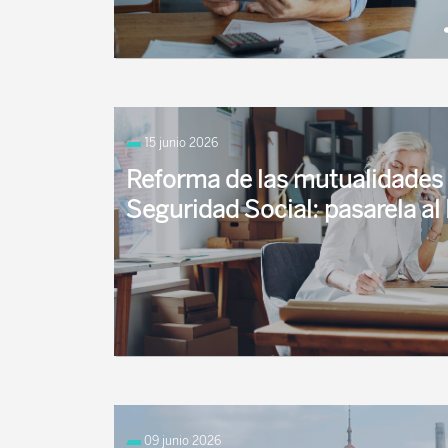
No obstante, debes tener la precaución de que
ese ahorro no se consuma demasiado rápido.
15 junio 2026
Es decir, no sobrevivir a tus ahorros.
Reforma de las mutualidades a
Seguridad Social: pasarela a
El Congreso de los Diputados ha aprobado la m
de la Seguridad Social en relación las mutualid
09 junio 2026