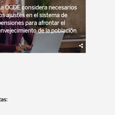
La OCDE considera necesarios
os ajustes en el sistema de
pensiones para afrontar el
envejecimiento de la población
l envejecimiento de la población aumentará el
asto a largo plazo en España, principalmente el
asto en pensiones y, en menor medida, en
anidad ...
as: