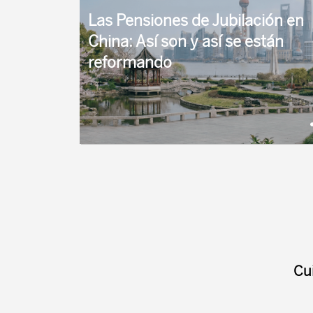
...
Las Pensiones de Jubilación en
China: Así son y así se están
reformando
China es la segunda potencia económica
mundial, tras EEUU, y el segundo país más
poblado del mundo, tras India, con 1.413
millones de personas ...
Cu