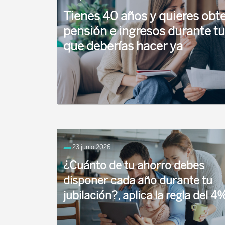
Tienes 40 años y quieres obt
pensión e ingresos durante tu
que deberías hacer ya
Llegar a los 40 años suele ser un momento de ba
camino recorrido y logros obtenidos, pero tam
23 junio 2026
¿Cuánto de tu ahorro debes
disponer cada año durante tu
jubilación?, aplica la regla del 4