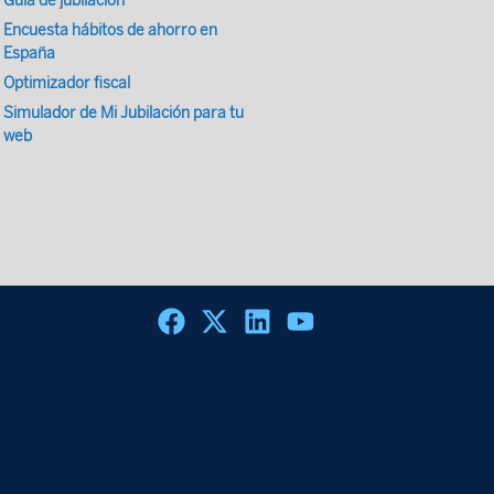
Guía de jubilación
Encuesta hábitos de ahorro en
España
Optimizador fiscal
Simulador de Mi Jubilación para tu
web