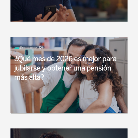
de jubilación?
Jubilación activa en síntesis… La jubilación activa
es una modalidad de jubilación que permite
19 enero 2026
compatibilizar la percepción ...
¿Qué mes de 2026 es mejor para
jubilarse y obtener una pensión
más alta?
La respuesta a estas preguntas variará según cada
persona y sus circunstancias personales (edad,