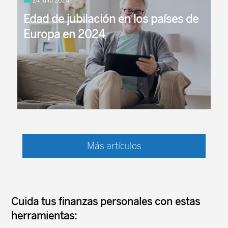
24 julio 2024
11/2024, de 23 de diciembre, para ...
Edad de jubilación en los países de
Europa en 2024
El Finnish Centre for Pensions (Centro Finlandés de
Pensiones), recoge en uno de sus contenidos, que
Más artículos
actualiza anualmente, las edades de jubilación en
los paises de ...
Cuida tus finanzas personales con estas
herramientas: