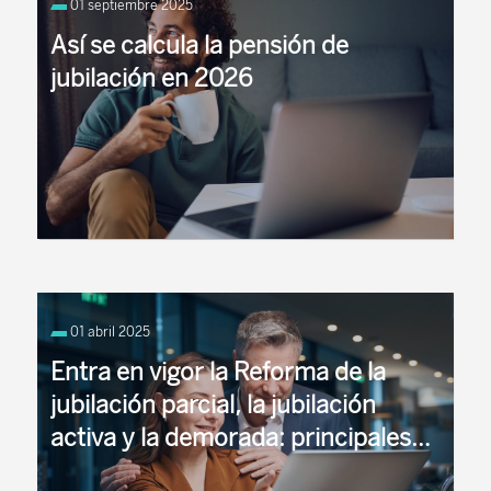
01 septiembre 2025
bases de cotización y periodo de cotización
acreditado, lagunas, etc). ...
Así se calcula la pensión de
jubilación en 2026
En 2026 continuará igual que en 2025… En 2026 se
mantiene en 36 años y 6 meses, ...
01 abril 2025
Entra en vigor la Reforma de la
jubilación parcial, la jubilación
activa y la demorada: principales
medidas