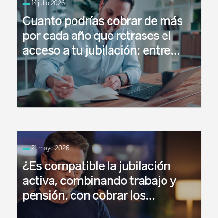
14 julio 2026
Cuanto podrías cobrar de más
por cada año que retrases el
acceso a tu jubilación: entre
4.800€ y 13.500€, o un 4% más
de pensión
Cualquier trabajador puede voluntariamente
retrasar su edad de jubilación una vez cumplido el
21 mayo 2026
requisito de años necesarios para el acceso a su
jubilación ...
¿Es compatible la jubilación
activa, combinando trabajo y
pensión, con cobrar los
incentivos por retraso de la edad