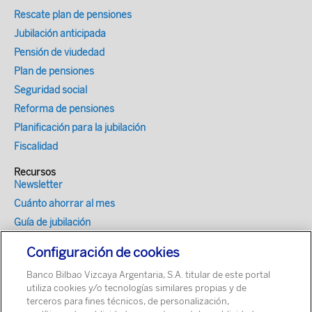
Rescate plan de pensiones
Jubilación anticipada
Pensión de viudedad
Plan de pensiones
Seguridad social
Reforma de pensiones
Planificación para la jubilación
Fiscalidad
Recursos
Newsletter
Cuánto ahorrar al mes
Guía de jubilación
Encuesta hábitos de ahorro en España
Configuración de cookies
Optimizador fiscal
Banco Bilbao Vizcaya Argentaria, S.A. titular de este portal
Simulador de Mi Jubilación para tu web
utiliza cookies y/o tecnologías similares propias y de
terceros para fines técnicos, de personalización,