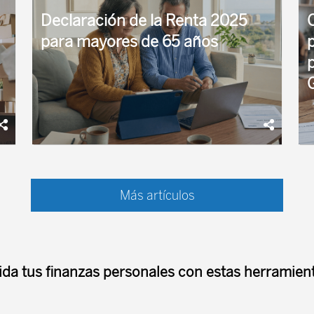
tiene que ver con la hostelerí
Declaración de la Renta 2025
para mayores de 65 años
Normativa IRPF 2025 para mayores de 65 años
A
A continuación, resumimos los principales
a
Más artículos
mensajes de este
h
o
ida tus finanzas personales con estas herramient