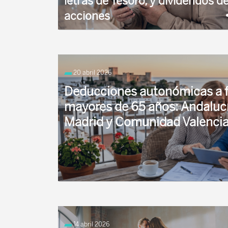
letras de Tesoro, y dividendos d
acciones
Fondos de Inversión Los fondos de inversión n
tributan hasta que se produzca el reembolso d
20 abril 2026
las participaciones.
Deducciones autonómicas a f
mayores de 65 años: Andalucí
Madrid y Comunidad Valenci
Repasamos en dos artículos las distintas ded
autónoma aplica en su territorio a los pensioni
14 abril 2026