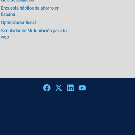
Guía de jubilación
Encuesta hábitos de ahorro en
España
Optimizador fiscal
Simulador de Mi Jubilación para tu
web