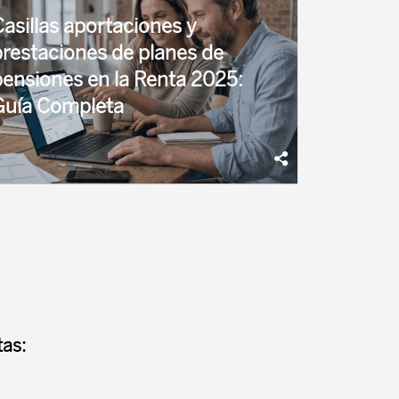
a, han optado en ...
Casillas aportaciones y
prestaciones de planes de
pensiones en la Renta 2025:
Guía Completa
simismo, mostramos las casillas donde
parecen reflejadas las prestaciones que
ayamos percibido de los planes de pensiones y
tros sistemas de previsión social.
as: