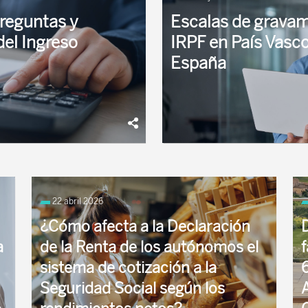
reguntas y
Escalas de gravam
del Ingreso
IRPF en País Vasco
España
a mini-guía para dar
Los territorios Forales de Pa
urgen ...
impuestos, tienen competenci
22 abril 2026
en materia del Impuesto ...
¿Cómo afecta a la Declaración
a
de la Renta de los autónomos el
sistema de cotización a la
6
Seguridad Social según los
A