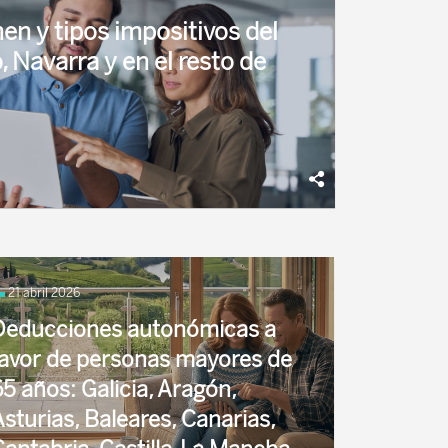
en y tipos impositivos del
, Navarra y en el resto de
ís Vasco y Navarra, además de en otros
a fiscal y capacidad normativa diferenciada
21 abril 2026
Deducciones autonómicas a
favor de personas mayores de
5 años: Galicia, Aragón,
sturias, Baleares, Canarias,