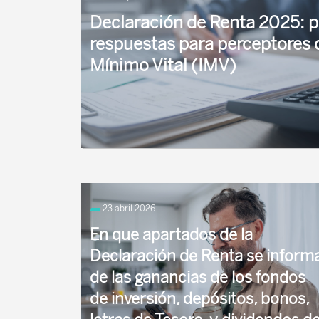
Declaración de Renta 2025: p
respuestas para perceptores 
Mínimo Vital (IMV)
La Revista de la Seguridad Social ha creado un
respuesta a las preguntas más frecuentes que s
23 abril 2026
En que apartados de la
Declaración de Renta se inform
de las ganancias de los fondos
de inversión, depósitos, bonos,